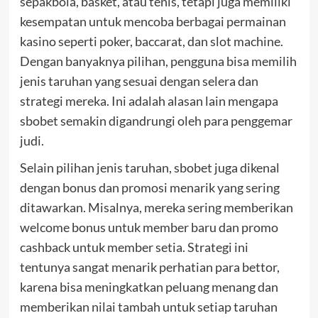
sepakbola, basket, atau tenis, tetapi juga memiliki
kesempatan untuk mencoba berbagai permainan
kasino seperti poker, baccarat, dan slot machine.
Dengan banyaknya pilihan, pengguna bisa memilih
jenis taruhan yang sesuai dengan selera dan
strategi mereka. Ini adalah alasan lain mengapa
sbobet semakin digandrungi oleh para penggemar
judi.
Selain pilihan jenis taruhan, sbobet juga dikenal
dengan bonus dan promosi menarik yang sering
ditawarkan. Misalnya, mereka sering memberikan
welcome bonus untuk member baru dan promo
cashback untuk member setia. Strategi ini
tentunya sangat menarik perhatian para bettor,
karena bisa meningkatkan peluang menang dan
memberikan nilai tambah untuk setiap taruhan