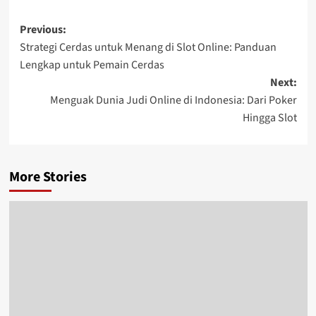
Post
Previous:
Strategi Cerdas untuk Menang di Slot Online: Panduan
navigation
Lengkap untuk Pemain Cerdas
Next:
Menguak Dunia Judi Online di Indonesia: Dari Poker
Hingga Slot
More Stories