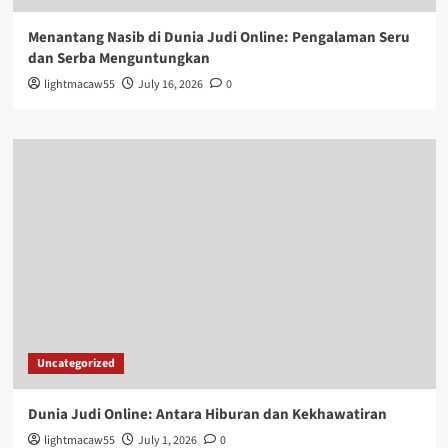
Menantang Nasib di Dunia Judi Online: Pengalaman Seru
dan Serba Menguntungkan
lightmacaw55
July 16, 2026
0
Uncategorized
Dunia Judi Online: Antara Hiburan dan Kekhawatiran
lightmacaw55
July 1, 2026
0