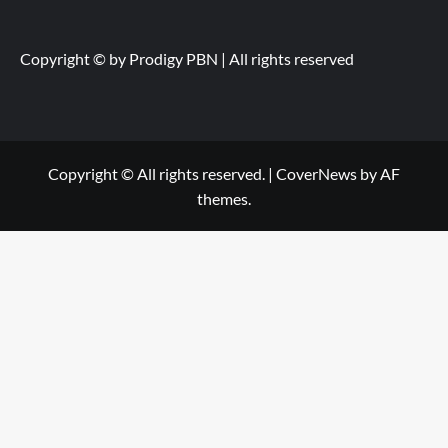
Copyright © by
Prodigy PBN
| All rights reserved
Copyright © All rights reserved.
|
CoverNews
by AF
themes.