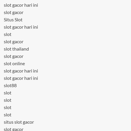
slot gacor hari ini
slot gacor
Situs Slot
slot gacor hari ini
slot
slot gacor
slot thailand
slot gacor
slot online
slot gacor hari ini
slot gacor hari ini
slot88
slot
slot
slot
slot
situs slot gacor
slot gacor