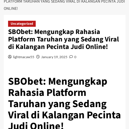
PLATFORM TARUHAN YANG SEDANG VIRAL DI KALANGAN PECINTA JUDI
ONLINE!
Uncategorized
SBObet: Mengungkap Rahasia
Platform Taruhan yang Sedang Viral
di Kalangan Pecinta Judi Online!
lightmacaw55
January 19, 2025
0
SBObet: Mengungkap
Rahasia Platform
Taruhan yang Sedang
Viral di Kalangan Pecinta
Judi Online!