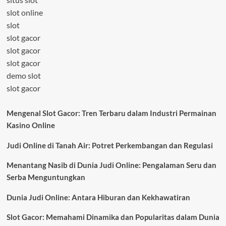
slot online
slot
slot gacor
slot gacor
slot gacor
demo slot
slot gacor
Mengenal Slot Gacor: Tren Terbaru dalam Industri Permainan
Kasino Online
Judi Online di Tanah Air: Potret Perkembangan dan Regulasi
Menantang Nasib di Dunia Judi Online: Pengalaman Seru dan
Serba Menguntungkan
Dunia Judi Online: Antara Hiburan dan Kekhawatiran
Slot Gacor: Memahami Dinamika dan Popularitas dalam Dunia