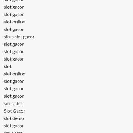
slot gacor
slot gacor
slot online
slot gacor
situs slot gacor
slot gacor
slot gacor
slot gacor
slot
slot online
slot gacor
slot gacor
slot gacor
situs slot
Slot Gacor
slot demo
slot gacor
situs slot