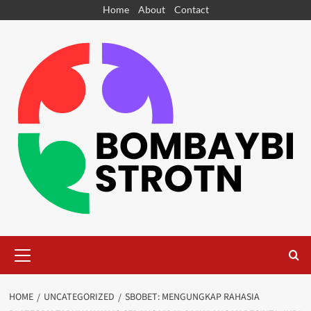
Skip
Home
About
Contact
to
content
Primary
Menu
HOME
UNCATEGORIZED
SBOBET: MENGUNGKAP RAHASIA