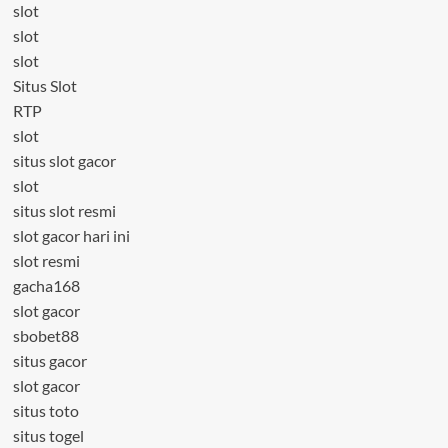
slot
slot
slot
Situs Slot
RTP
slot
situs slot gacor
slot
situs slot resmi
slot gacor hari ini
slot resmi
gacha168
slot gacor
sbobet88
situs gacor
slot gacor
situs toto
situs togel