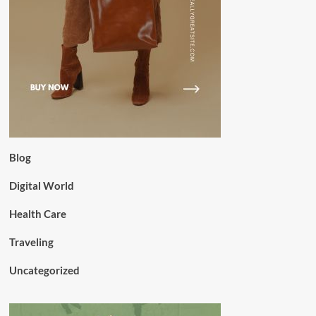
Blog
Digital World
Health Care
Traveling
Uncategorized