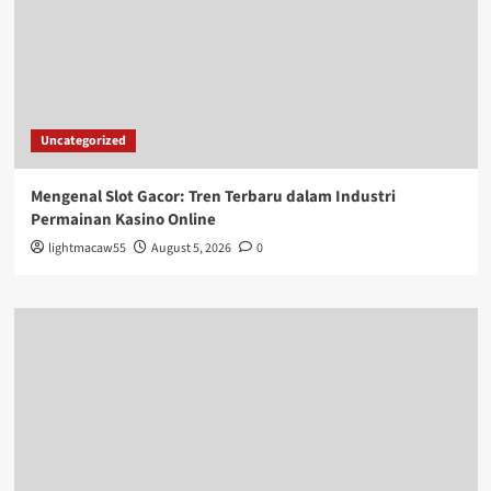
Uncategorized
Mengenal Slot Gacor: Tren Terbaru dalam Industri
Permainan Kasino Online
lightmacaw55
August 5, 2026
0