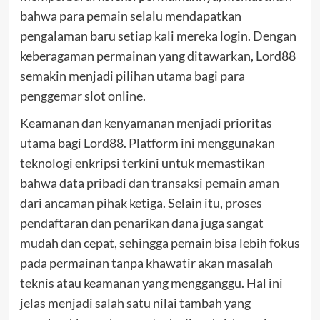
bahwa para pemain selalu mendapatkan
pengalaman baru setiap kali mereka login. Dengan
keberagaman permainan yang ditawarkan, Lord88
semakin menjadi pilihan utama bagi para
penggemar slot online.
Keamanan dan kenyamanan menjadi prioritas
utama bagi Lord88. Platform ini menggunakan
teknologi enkripsi terkini untuk memastikan
bahwa data pribadi dan transaksi pemain aman
dari ancaman pihak ketiga. Selain itu, proses
pendaftaran dan penarikan dana juga sangat
mudah dan cepat, sehingga pemain bisa lebih fokus
pada permainan tanpa khawatir akan masalah
teknis atau keamanan yang mengganggu. Hal ini
jelas menjadi salah satu nilai tambah yang