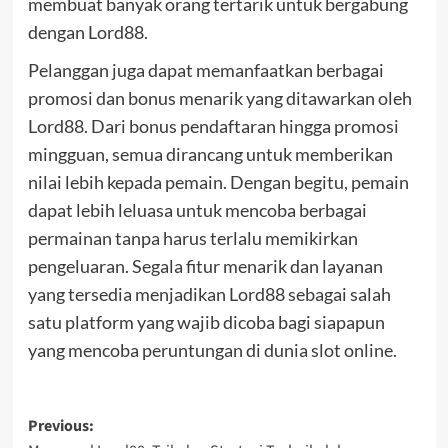
membuat banyak orang tertarik untuk bergabung
dengan Lord88.
Pelanggan juga dapat memanfaatkan berbagai
promosi dan bonus menarik yang ditawarkan oleh
Lord88. Dari bonus pendaftaran hingga promosi
mingguan, semua dirancang untuk memberikan
nilai lebih kepada pemain. Dengan begitu, pemain
dapat lebih leluasa untuk mencoba berbagai
permainan tanpa harus terlalu memikirkan
pengeluaran. Segala fitur menarik dan layanan
yang tersedia menjadikan Lord88 sebagai salah
satu platform yang wajib dicoba bagi siapapun
yang mencoba peruntungan di dunia slot online.
Post
Previous: