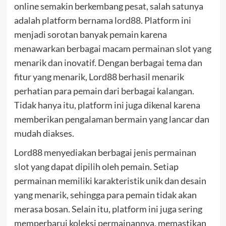
online semakin berkembang pesat, salah satunya
adalah platform bernama
lord88
. Platform ini
menjadi sorotan banyak pemain karena
menawarkan berbagai macam permainan slot yang
menarik dan inovatif. Dengan berbagai tema dan
fitur yang menarik, Lord88 berhasil menarik
perhatian para pemain dari berbagai kalangan.
Tidak hanya itu, platform ini juga dikenal karena
memberikan pengalaman bermain yang lancar dan
mudah diakses.
Lord88 menyediakan berbagai jenis permainan
slot yang dapat dipilih oleh pemain. Setiap
permainan memiliki karakteristik unik dan desain
yang menarik, sehingga para pemain tidak akan
merasa bosan. Selain itu, platform ini juga sering
memperbarui koleksi permainannya, memastikan