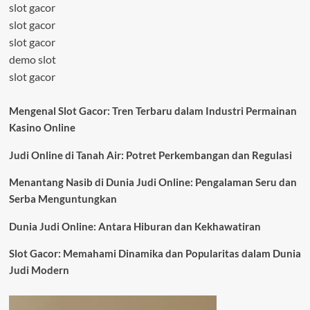
slot gacor
slot gacor
slot gacor
demo slot
slot gacor
Mengenal Slot Gacor: Tren Terbaru dalam Industri Permainan
Kasino Online
Judi Online di Tanah Air: Potret Perkembangan dan Regulasi
Menantang Nasib di Dunia Judi Online: Pengalaman Seru dan
Serba Menguntungkan
Dunia Judi Online: Antara Hiburan dan Kekhawatiran
Slot Gacor: Memahami Dinamika dan Popularitas dalam Dunia
Judi Modern