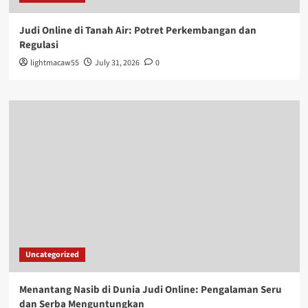
Judi Online di Tanah Air: Potret Perkembangan dan
Regulasi
lightmacaw55
July 31, 2026
0
Uncategorized
Menantang Nasib di Dunia Judi Online: Pengalaman Seru
dan Serba Menguntungkan