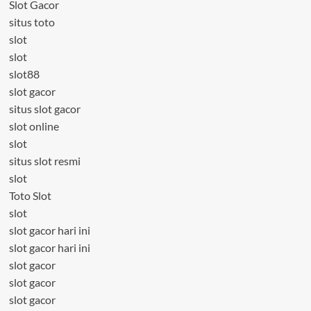
Slot Gacor
situs toto
slot
slot
slot88
slot gacor
situs slot gacor
slot online
slot
situs slot resmi
slot
Toto Slot
slot
slot gacor hari ini
slot gacor hari ini
slot gacor
slot gacor
slot gacor