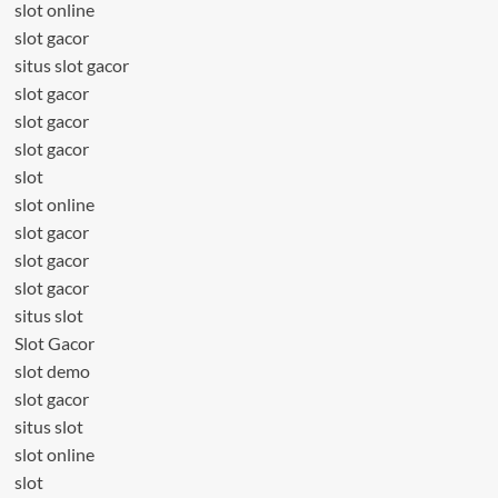
slot online
slot gacor
situs slot gacor
slot gacor
slot gacor
slot gacor
slot
slot online
slot gacor
slot gacor
slot gacor
situs slot
Slot Gacor
slot demo
slot gacor
situs slot
slot online
slot