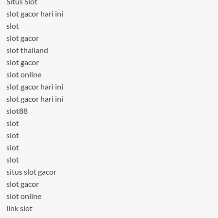
Situs Slot
slot gacor hari ini
slot
slot gacor
slot thailand
slot gacor
slot online
slot gacor hari ini
slot gacor hari ini
slot88
slot
slot
slot
slot
situs slot gacor
slot gacor
slot online
link slot