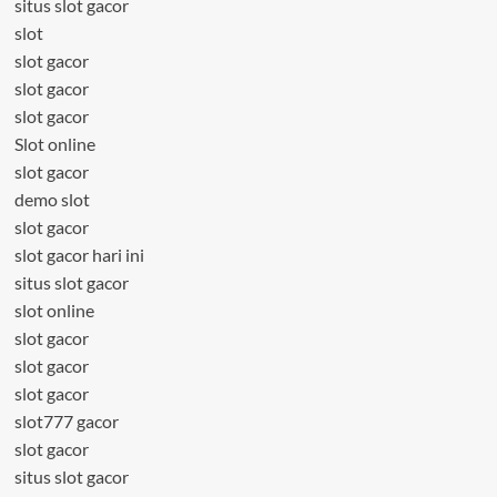
situs slot gacor
slot
slot gacor
slot gacor
slot gacor
Slot online
slot gacor
demo slot
slot gacor
slot gacor hari ini
situs slot gacor
slot online
slot gacor
slot gacor
slot gacor
slot777 gacor
slot gacor
situs slot gacor