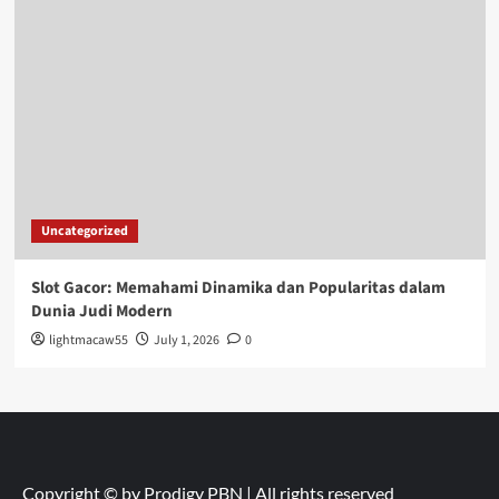
Uncategorized
Slot Gacor: Memahami Dinamika dan Popularitas dalam
Dunia Judi Modern
lightmacaw55
July 1, 2026
0
Copyright © by
Prodigy PBN
| All rights reserved