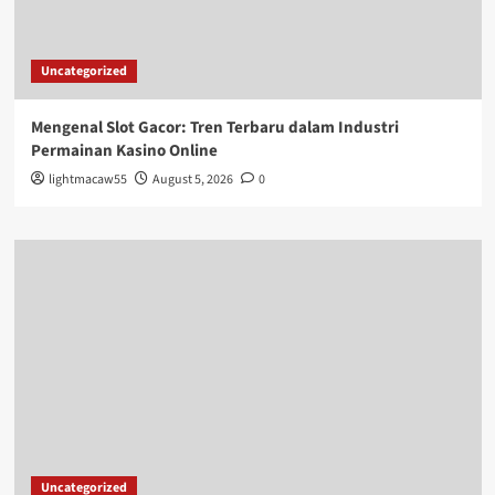
Uncategorized
Mengenal Slot Gacor: Tren Terbaru dalam Industri
Permainan Kasino Online
lightmacaw55
August 5, 2026
0
Uncategorized