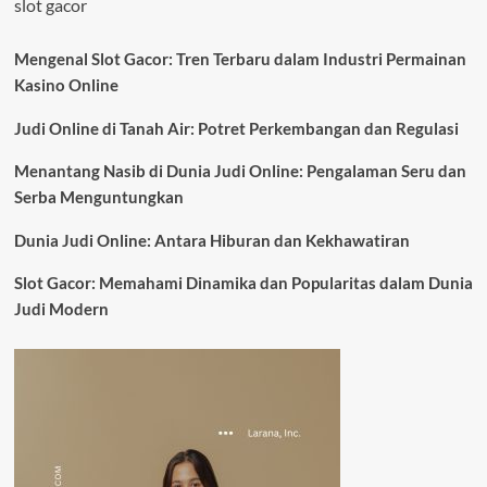
slot gacor
Mengenal Slot Gacor: Tren Terbaru dalam Industri Permainan
Kasino Online
Judi Online di Tanah Air: Potret Perkembangan dan Regulasi
Menantang Nasib di Dunia Judi Online: Pengalaman Seru dan
Serba Menguntungkan
Dunia Judi Online: Antara Hiburan dan Kekhawatiran
Slot Gacor: Memahami Dinamika dan Popularitas dalam Dunia
Judi Modern