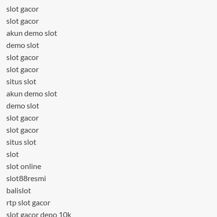
slot gacor
slot gacor
akun demo slot
demo slot
slot gacor
slot gacor
situs slot
akun demo slot
demo slot
slot gacor
slot gacor
situs slot
slot
slot online
slot88resmi
balislot
rtp slot gacor
slot gacor depo 10k