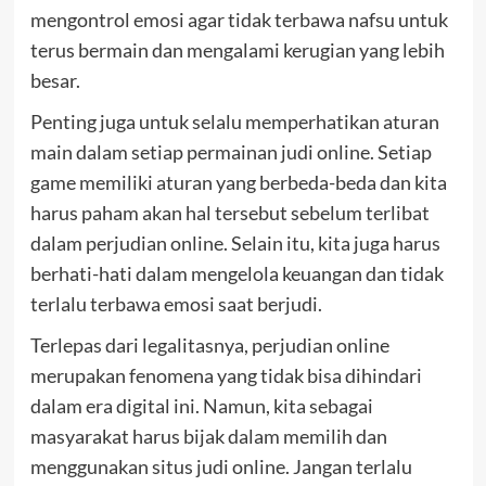
mengontrol emosi agar tidak terbawa nafsu untuk
terus bermain dan mengalami kerugian yang lebih
besar.
Penting juga untuk selalu memperhatikan aturan
main dalam setiap permainan judi online. Setiap
game memiliki aturan yang berbeda-beda dan kita
harus paham akan hal tersebut sebelum terlibat
dalam perjudian online. Selain itu, kita juga harus
berhati-hati dalam mengelola keuangan dan tidak
terlalu terbawa emosi saat berjudi.
Terlepas dari legalitasnya, perjudian online
merupakan fenomena yang tidak bisa dihindari
dalam era digital ini. Namun, kita sebagai
masyarakat harus bijak dalam memilih dan
menggunakan situs judi online. Jangan terlalu