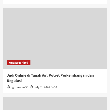
Uncategorized
Judi Online di Tanah Air: Potret Perkembangan dan
Regulasi
lightmacaw55
July 31, 2026
0