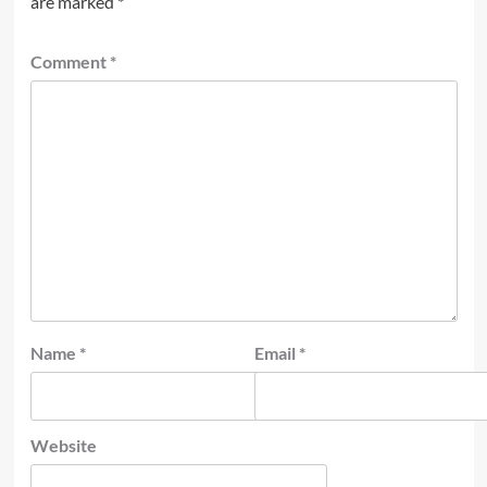
are marked
*
Comment
*
Name
*
Email
*
Website