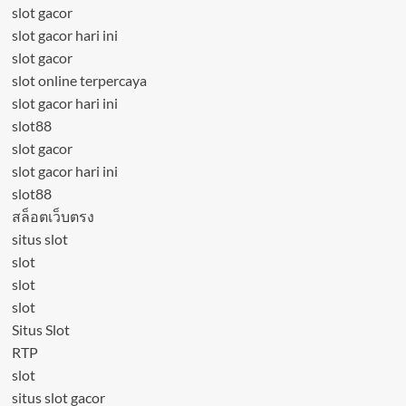
slot gacor
slot gacor hari ini
slot gacor
slot online terpercaya
slot gacor hari ini
slot88
slot gacor
slot gacor hari ini
slot88
สล็อตเว็บตรง
situs slot
slot
slot
slot
Situs Slot
RTP
slot
situs slot gacor