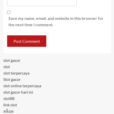
Save my name, email, and website in this browser for
the next time I comment.
slot gacor
slot
slot terpercaya
Slot gacor
slot online terpercaya
slot gacor hari ini
slot88
link slot
สล็อต