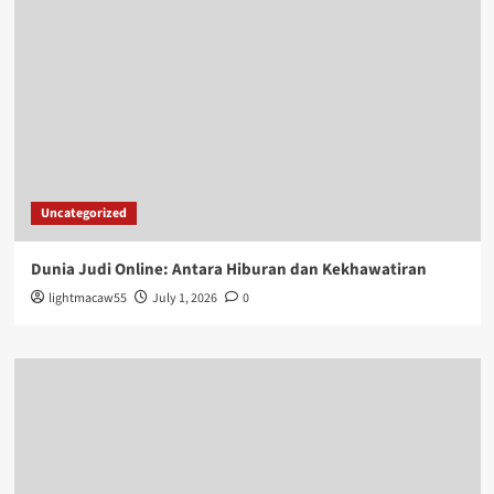
Uncategorized
Dunia Judi Online: Antara Hiburan dan Kekhawatiran
lightmacaw55
July 1, 2026
0