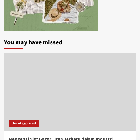
You may have missed
Uncategorized
Mengenal Slot Gacor: Tren Terbaru dalam Industri