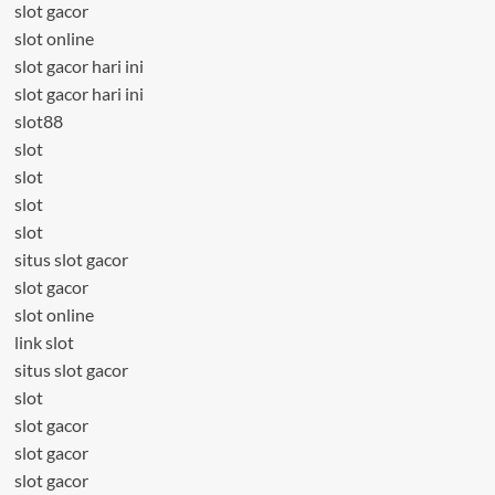
slot gacor
slot online
slot gacor hari ini
slot gacor hari ini
slot88
slot
slot
slot
slot
situs slot gacor
slot gacor
slot online
link slot
situs slot gacor
slot
slot gacor
slot gacor
slot gacor