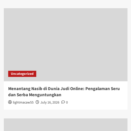
Uncategorized
Menantang Nasib di Dunia Judi Online: Pengalaman Seru
dan Serba Menguntungkan
lightmacaw55
July 16, 2026
0