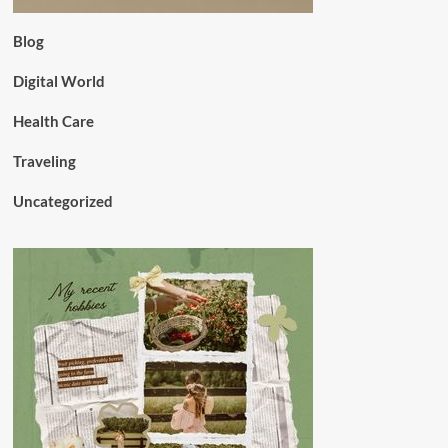
Blog
Digital World
Health Care
Traveling
Uncategorized