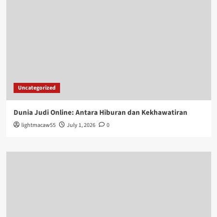
Uncategorized
Dunia Judi Online: Antara Hiburan dan Kekhawatiran
lightmacaw55
July 1, 2026
0