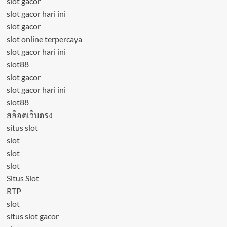
slot gacor
slot gacor hari ini
slot gacor
slot online terpercaya
slot gacor hari ini
slot88
slot gacor
slot gacor hari ini
slot88
สล็อตเว็บตรง
situs slot
slot
slot
slot
Situs Slot
RTP
slot
situs slot gacor